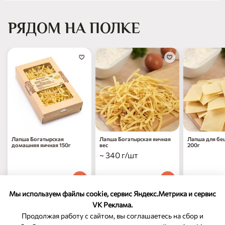
РЯДОМ НА ПОЛКЕ
Лапша Богатырская
Лапша Богатырская яичная
Лапша для бе
домашняя яичная 150г
вес
200г
~ 340 г/шт
219
₽
1 049
₽
169
₽
00
00
00
1 шт
за 1 кг
1 шт
Мы используем файлы cookie, сервис Яндекс.Метрика и сервис
VK Реклама.
Продолжая работу с сайтом, вы соглашаетесь на сбор и