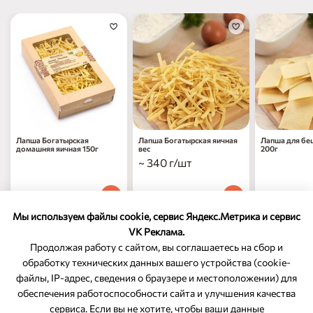
Лапша Богатырская
Лапша Богатырская яичная
Лапша для бе
домашняя яичная 150г
вес
200г
~ 340 г/шт
219
₽
1 049
₽
169
₽
00
00
00
1 шт
за 1 кг
1 шт
Мы используем файлы cookie, сервис Яндекс.Метрика и сервис
VK Реклама.
Продолжая работу с сайтом, вы соглашаетесь на сбор и
обработку технических данных вашего устройства (cookie-
файлы, IP-адрес, сведения о браузере и местоположении) для
ОБРАТНАЯ СВЯЗЬ
обеспечения работоспособности сайта и улучшения качества
сервиса. Если вы не хотите, чтобы ваши данные
8-800-350-46-10