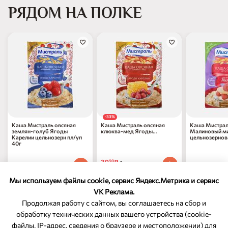
РЯДОМ НА ПОЛКЕ
-33%
Каша Мистраль овсяная
Каша Мистраль овсяная
Каша Мистрал
землян-голуб Ягоды
клюква-мед Ягоды
Малиновый м
Карелии цельнозерн пл/уп
Карелии цельнозерн пл/уп
цельнозернова
40г
40г
39
₽
90
1 шт
49
₽
49
₽
70
70
1 шт
1 шт
59
₽
по 31.08.2026
90
Мы используем файлы cookie, сервис Яндекс.Метрика и сервис
VK Реклама.
Продолжая работу с сайтом, вы соглашаетесь на сбор и
обработку технических данных вашего устройства (cookie-
файлы, IP-адрес, сведения о браузере и местоположении) для