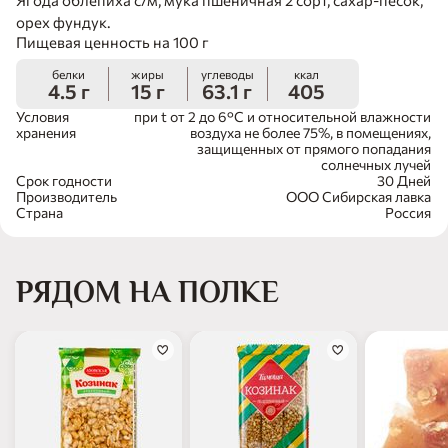
орех фундук.
Пищевая ценность на 100 г
белки
жиры
углеводы
ккал
4.5 г
15 г
63.1 г
405
Условия
при t от 2 до 6°С и относительной влажности
хранения
воздуха не более 75%, в помещениях,
защищенных от прямого попадания
солнечных лучей
Срок годности
30 Дней
Производитель
ООО Сибирская лавка
Страна
Россия
РЯДОМ НА ПОЛКЕ