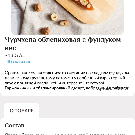
Чурчхела облепиховая с фундуком
вес
~ 130 г/шт
Эксклюзив
Оранжевая, сочная облепиха в сочетании со сладким фундуком
дарит этому грузинскому лакомству особенный характерный
вкус с приятной кислинкой и интересной текстурой.
Гармоничный и сбалансирований десерт, вобравший в себя все
Артикул: 261422
яркие краски и солнечные лучи прошедшего лета.
О ТОВАРЕ
Состав
Ягода облепиха с/м, мука пшеничная 2 сорт, сахар-песок,