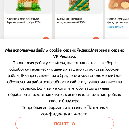
Козинак АзовскаяКФ
Козинак Тимоша
Рахат-лукум А
Арахисовый пл/уп 170г
подсолнечный 150г
фундуком вес
Эксклюзив
127
₽
59
₽
79
₽
70
90
99
1 шт
1 шт
за 100 г
Мы используем файлы cookie, сервис Яндекс.Метрика и сервис
VK Реклама.
Продолжая работу с сайтом, вы соглашаетесь на сбор и
обработку технических данных вашего устройства (cookie-
файлы, IP-адрес, сведения о браузере и местоположении) для
ОБРАТНАЯ СВЯЗЬ
обеспечения работоспособности сайта и улучшения качества
сервиса. Если вы не хотите, чтобы ваши данные
8-800-350-46-10
обрабатывались, ограничьте их использование в настройках
Служба поддержки
своего браузера.
Политика
Подробная информация в разделе
конфиденциальности
.
ПОНЯТНО