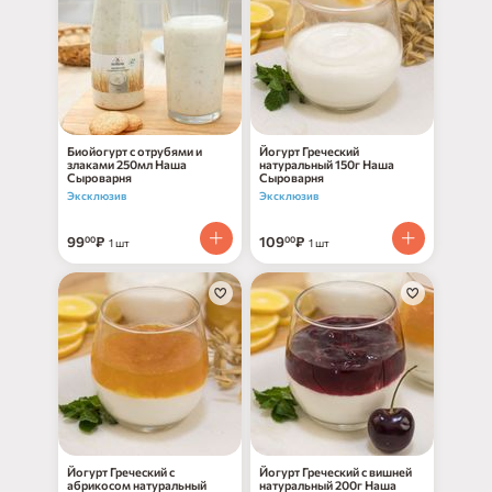
Биойогурт с отрубями и
Йогурт Греческий
злаками 250мл Наша
натуральный 150г Наша
Сыроварня
Сыроварня
Эксклюзив
Эксклюзив
99
₽
109
₽
00
00
1 шт
1 шт
Йогурт Греческий с
Йогурт Греческий с вишней
абрикосом натуральный
натуральный 200г Наша