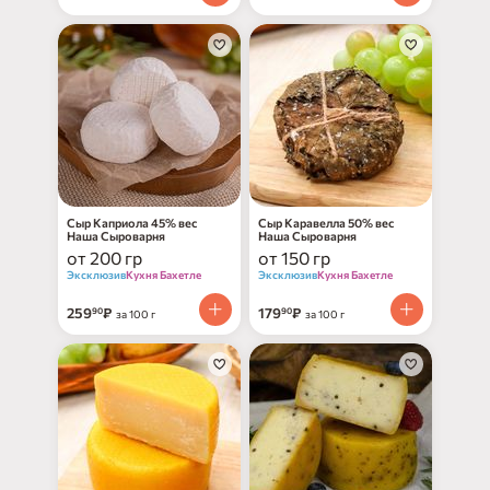
Сыр Каприола 45% вес
Сыр Каравелла 50% вес
Наша Сыроварня
Наша Сыроварня
от 200 гр
от 150 гр
Эксклюзив
Кухня Бахетле
Эксклюзив
Кухня Бахетле
259
₽
179
₽
90
90
за 100 г
за 100 г