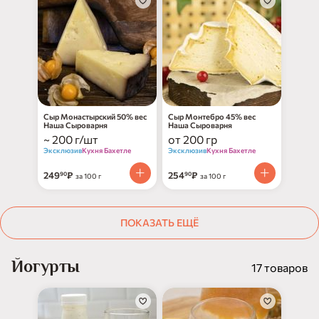
Сыр Монастырский 50% вес
Сыр Монтебро 45% вес
Наша Сыроварня
Наша Сыроварня
~ 200 г/шт
от 200 гр
Эксклюзив
Кухня Бахетле
Эксклюзив
Кухня Бахетле
249
₽
254
₽
90
90
за 100 г
за 100 г
ПОКАЗАТЬ ЕЩЁ
Йогурты
17 товаров