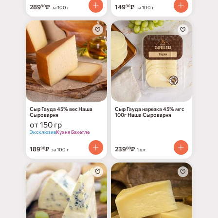
289
₽
149
₽
90
90
за 100 г
за 100 г
Сыр Гауда 45% вес Наша
Сыр Гауда нарезка 45% мгс
Сыроварня
100г Наша Сыроварня
от 150 гр
Эксклюзив
Кухня Бахетле
189
₽
239
₽
90
00
за 100 г
1 шт