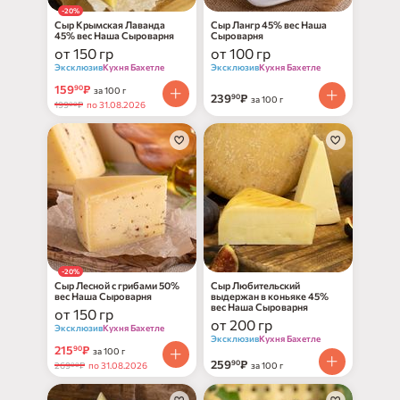
-20%
Сыр Крымская Лаванда
Сыр Лангр 45% вес Наша
45% вес Наша Сыроварня
Сыроварня
от 150 гр
от 100 гр
Эксклюзив
Кухня Бахетле
Эксклюзив
Кухня Бахетле
159
₽
90
за 100 г
239
₽
90
за 100 г
199
₽
по 31.08.2026
00
-20%
Сыр Лесной с грибами 50%
Сыр Любительский
вес Наша Сыроварня
выдержан в коньяке 45%
вес Наша Сыроварня
от 150 гр
от 200 гр
Эксклюзив
Кухня Бахетле
Эксклюзив
Кухня Бахетле
215
₽
90
за 100 г
259
₽
90
269
₽
по 31.08.2026
за 100 г
00