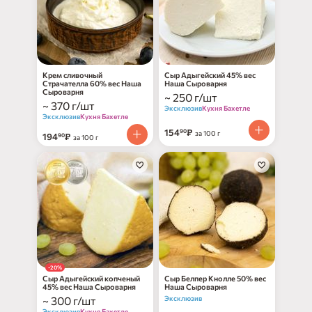
Крем cливочный
Сыр Адыгейский 45% вес
Страчателла 60% вес Наша
Наша Сыроварня
Сыроварня
~ 250 г/шт
~ 370 г/шт
Эксклюзив
Кухня Бахетле
Эксклюзив
Кухня Бахетле
154
₽
90
за 100 г
194
₽
90
за 100 г
-20%
Сыр Адыгейский копченый
Сыр Белпер Кнолле 50% вес
45% вес Наша Сыроварня
Наша Сыроварня
~ 300 г/шт
Эксклюзив
Эксклюзив
Кухня Бахетле