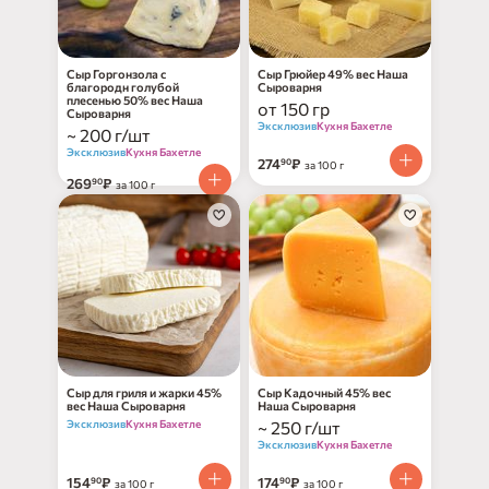
Сыр Горгонзола с
Сыр Грюйер 49% вес Наша
благородн голубой
Сыроварня
плесенью 50% вес Наша
от 150 гр
Сыроварня
Эксклюзив
Кухня Бахетле
~ 200 г/шт
Эксклюзив
Кухня Бахетле
274
₽
90
за 100 г
269
₽
90
за 100 г
Сыр для гриля и жарки 45%
Сыр Кадочный 45% вес
вес Наша Сыроварня
Наша Сыроварня
Эксклюзив
Кухня Бахетле
~ 250 г/шт
Эксклюзив
Кухня Бахетле
154
₽
174
₽
90
90
за 100 г
за 100 г