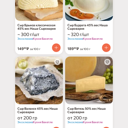
Сыр Брынза классическая
Сыр Буррата 45% вес Наша
45% вес Наша Сыроварня
Сыроварня
~ 300 г/шт
~ 320 г/шт
Эксклюзив
Кухня Бахетле
Эксклюзив
Кухня Бахетле
149
₽
189
₽
90
90
за 100 г
за 100 г
Сыр Валансе 45% вес Наша
Сыр Витязь 50% вес Наша
Сыроварня
Сыроварня
от 200 гр
от 200 гр
Эксклюзив
Кухня Бахетле
Эксклюзив
Кухня Бахетле