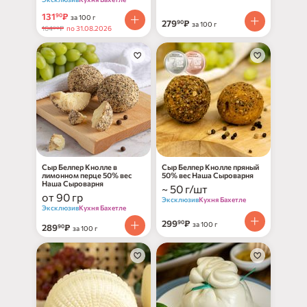
131
₽
90
за 100 г
279
₽
90
за 100 г
164
₽
по 31.08.2026
00
Сыр Белпер Кнолле в
Сыр Белпер Кнолле пряный
лимонном перце 50% вес
50% вес Наша Сыроварня
Наша Сыроварня
~ 50 г/шт
от 90 гр
Эксклюзив
Кухня Бахетле
Эксклюзив
Кухня Бахетле
299
₽
90
за 100 г
289
₽
90
за 100 г