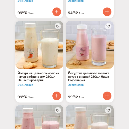
Эксклюзив
Эксклюзив
99
₽
94
₽
00
00
1 шт
1 шт
Йогурт из цельного молока
Йогурт из цельного молока
натур с абрикосом 250мл
натур с вишней 250мл Наша
Наша Сыроварня
Сыроварня
Эксклюзив
Эксклюзив
99
₽
99
₽
00
00
1 шт
1 шт