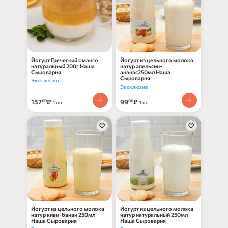
Йогурт Греческий с манго
Йогурт из цельного молока
натуральный 200г Наша
натур апельсин-
Сыроварня
ананас250мл Наша
Сыроварня
Эксклюзив
Эксклюзив
157
₽
99
₽
00
00
1 шт
1 шт
Йогурт из цельного молока
Йогурт из цельного молока
натур киви-банан 250мл
натур натуральный 250мл
Наша Сыроварня
Наша Сыроварня