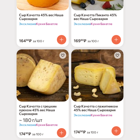
Сыр Качотта 45% вес Наша
Сыр Качотта Пиканто 45%
Сыроварня
вес Наша Сыроварня
Эксклюзив
Кухня Бахетле
Эксклюзив
Кухня Бахетле
164
₽
169
₽
90
90
за 100 г
за 100 г
Сыр Качотта с грецким
Сыр Качотта с пажитником
орехом 45% вес Наша
45% вес Наша Сыроварня
Сыроварня
Эксклюзив
Кухня Бахетле
~ 180 г/шт
Эксклюзив
Кухня Бахетле
174
₽
90
за 100 г
174
₽
90
за 100 г