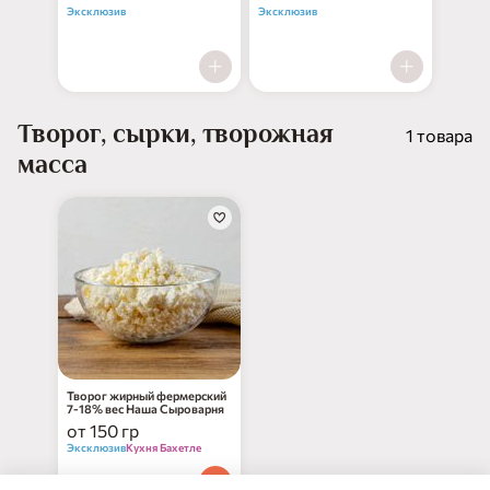
Эксклюзив
Эксклюзив
Творог, сырки, творожная
1 товара
масса
Творог жирный фермерский
7-18% вес Наша Сыроварня
от 150 гр
Эксклюзив
Кухня Бахетле
74
₽
90
за 100 г