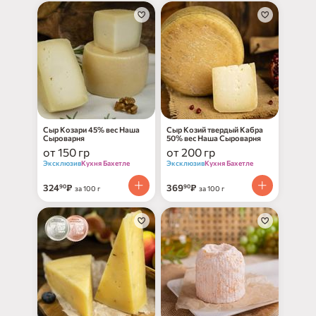
Сыр Козари 45% вес Наша
Сыр Козий твердый Кабра
Сыроварня
50% вес Наша Сыроварня
от 150 гр
от 200 гр
Эксклюзив
Кухня Бахетле
Эксклюзив
Кухня Бахетле
324
₽
369
₽
90
90
за 100 г
за 100 г