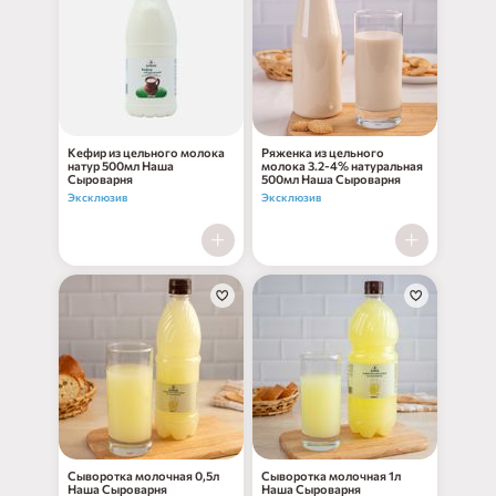
нет в наличии
нет в наличии
Кефир из цельного молока
Ряженка из цельного
натур 500мл Наша
молока 3.2-4% натуральная
Сыроварня
500мл Наша Сыроварня
Эксклюзив
Эксклюзив
нет в наличии
нет в наличии
Сыворотка молочная 0,5л
Сыворотка молочная 1л
Наша Сыроварня
Наша Сыроварня