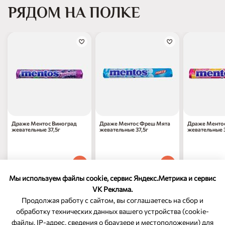
РЯДОМ НА ПОЛКЕ
Драже Ментос Виноград
Драже Ментос Фреш Мята
Драже Менто
жевательные 37,5г
жевательные 37,5г
жевательные 3
97
₽
97
₽
97
₽
70
70
70
1 шт
1 шт
1 шт
Мы используем файлы cookie, сервис Яндекс.Метрика и сервис
VK Реклама.
Продолжая работу с сайтом, вы соглашаетесь на сбор и
обработку технических данных вашего устройства (cookie-
файлы, IP-адрес, сведения о браузере и местоположении) для