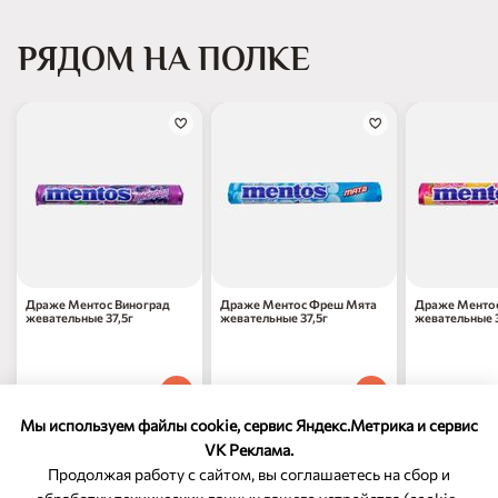
РЯДОМ НА ПОЛКЕ
Драже Ментос Виноград
Драже Ментос Фреш Мята
Драже Менто
жевательные 37,5г
жевательные 37,5г
жевательные 3
97
₽
97
₽
97
₽
70
70
70
1 шт
1 шт
1 шт
Мы используем файлы cookie, сервис Яндекс.Метрика и сервис
VK Реклама.
Продолжая работу с сайтом, вы соглашаетесь на сбор и