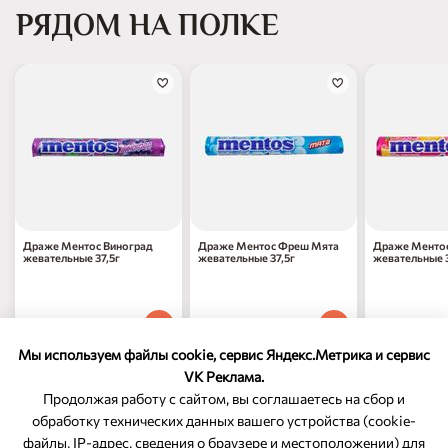
РЯДОМ НА ПОЛКЕ
Драже Ментос Виноград
Драже Ментос Фреш Мята
Драже Менто
жевательные 37,5г
жевательные 37,5г
жевательные 3
97
₽
97
₽
97
₽
70
70
70
1 шт
1 шт
1 шт
Мы используем файлы cookie, сервис Яндекс.Метрика и сервис
VK Реклама.
Продолжая работу с сайтом, вы соглашаетесь на сбор и
обработку технических данных вашего устройства (cookie-
файлы, IP-адрес, сведения о браузере и местоположении) для