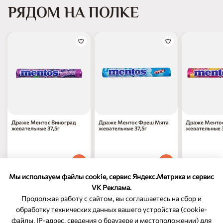
РЯДОМ НА ПОЛКЕ
Драже Ментос Виноград
Драже Ментос Фреш Мята
Драже Менто
жевательные 37,5г
жевательные 37,5г
жевательные 3
97
₽
97
₽
97
₽
70
70
70
1 шт
1 шт
1 шт
Мы используем файлы cookie, сервис Яндекс.Метрика и сервис
VK Реклама.
Продолжая работу с сайтом, вы соглашаетесь на сбор и
обработку технических данных вашего устройства (cookie-
файлы, IP-адрес, сведения о браузере и местоположении) для