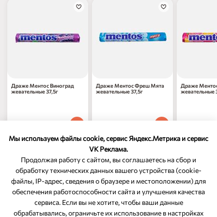
Драже Ментос Виноград
Драже Ментос Фреш Мята
Драже Менто
жевательные 37,5г
жевательные 37,5г
жевательные 3
97
₽
97
₽
97
₽
70
70
70
1 шт
1 шт
1 шт
Мы используем файлы cookie, сервис Яндекс.Метрика и сервис
VK Реклама.
Продолжая работу с сайтом, вы соглашаетесь на сбор и
обработку технических данных вашего устройства (cookie-
файлы, IP-адрес, сведения о браузере и местоположении) для
ОБРАТНАЯ СВЯЗЬ
обеспечения работоспособности сайта и улучшения качества
сервиса. Если вы не хотите, чтобы ваши данные
8-800-350-46-10
обрабатывались, ограничьте их использование в настройках