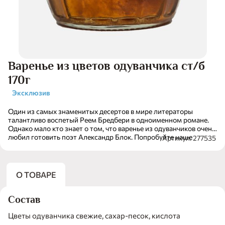
Варенье из цветов одуванчика ст/б
170г
Эксклюзив
Один из самых знаменитых десертов в мире литераторы
талантливо воспетый Реем Бредбери в одноименном романе.
Однако мало кто знает о том, что варенье из одуванчиков очень
любил готовить поэт Александр Блок. Попробуйте наше
Артикул: 277535
фирменное лакомство с необыкновенным вкусом, в котором
ощущаются медовые и цветочные ноты. Маленький кусочек
яркого летнего солнца в каждой ложке!
О ТОВАРЕ
Состав
Цветы одуванчика свежие, сахар-песок, кислота