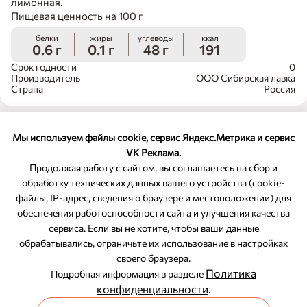
лимонная.
Пищевая ценность на 100 г
белки
жиры
углеводы
ккал
0.6 г
0.1 г
48 г
191
Срок годности
0
Производитель
ООО Сибирская лавка
Страна
Россия
Мы используем файлы cookie, сервис Яндекс.Метрика и сервис
VK Реклама.
Продолжая работу с сайтом, вы соглашаетесь на сбор и
обработку технических данных вашего устройства (cookie-
файлы, IP-адрес, сведения о браузере и местоположении) для
ОБРАТНАЯ СВЯЗЬ
обеспечения работоспособности сайта и улучшения качества
сервиса. Если вы не хотите, чтобы ваши данные
8-800-350-46-10
обрабатывались, ограничьте их использование в настройках
Служба поддержки
своего браузера.
Политика
Подробная информация в разделе
конфиденциальности
.