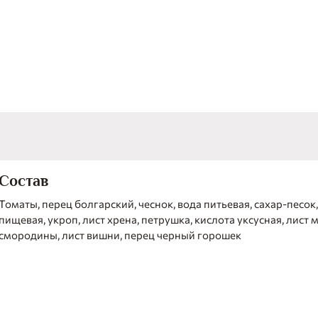
насыщенным вкусом. Обязательно попробуйте томаты по
рецепту!
Состав
Томаты, перец болгарский, чеснок, вода питьевая, сахар-песок
пищевая, укроп, лист хрена, петрушка, кислота уксусная, лист 
смородины, лист вишни, перец черный горошек