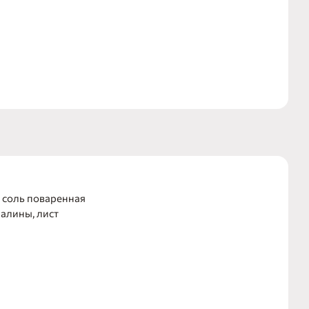
 фирменному
, соль поваренная
малины, лист