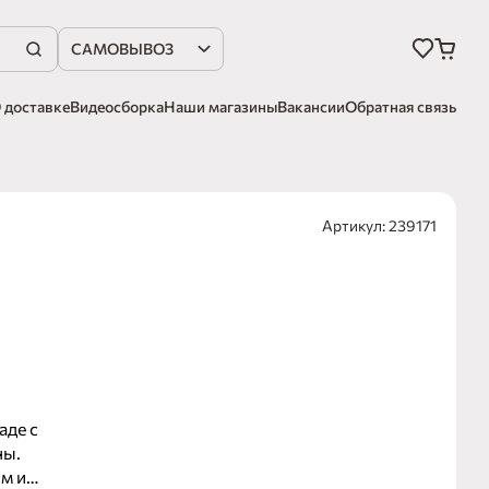
САМОВЫВОЗ
 доставке
Видеосборка
Наши магазины
Вакансии
Обратная связь
Артикул: 239171
аде с
ны.
м и