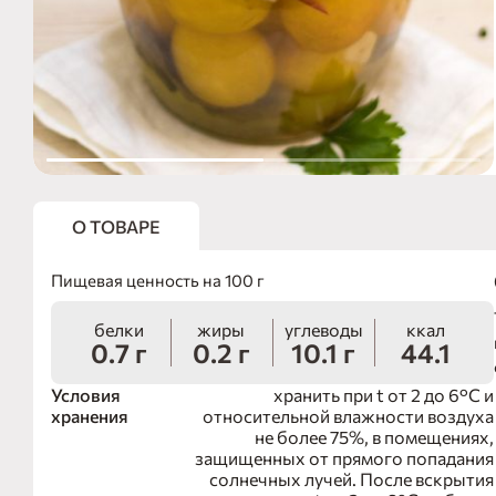
О ТОВАРЕ
Пищевая ценность на 100 г
белки
жиры
углеводы
ккал
0.7 г
0.2 г
10.1 г
44.1
Условия
хранить при t от 2 до 6°С и
хранения
относительной влажности воздуха
не более 75%, в помещениях,
защищенных от прямого попадания
солнечных лучей. После вскрытия