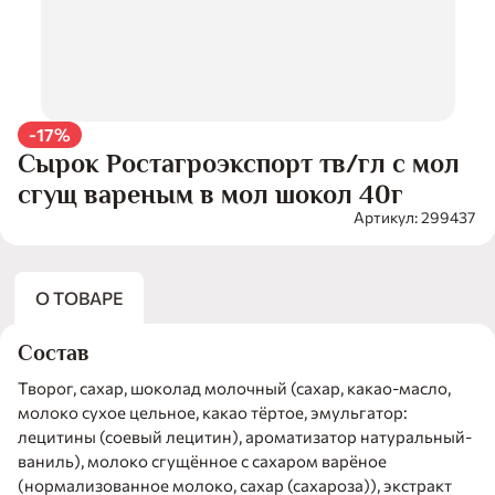
-17%
Сырок Ростагроэкспорт тв/гл с мол
сгущ вареным в мол шокол 40г
Артикул: 299437
О ТОВАРЕ
Состав
Творог, сахар, шоколад молочный (сахар, какао-масло,
молоко сухое цельное, какао тёртое, эмульгатор:
лецитины (соевый лецитин), ароматизатор натуральный-
ваниль), молоко сгущённое с сахаром варёное
(нормализованное молоко, сахар (сахароза)), экстракт