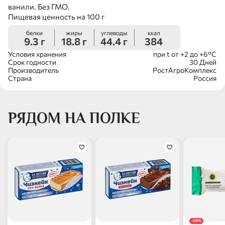
ванили. Без ГМО.
Пищевая ценность на 100 г
белки
жиры
углеводы
ккал
9.3 г
18.8 г
44.4 г
384
Условия хранения
при t от +2 до +6°С
Срок годности
30 Дней
Производитель
РостАгроКомплекс
Страна
Россия
РЯДОМ НА ПОЛКЕ
-39%