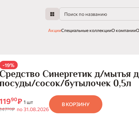
Акции
Специальные коллекции
О компании
О
-19%
Средство Синергетик д/мытья д
посуды/сосок/бутылочек 0,5л
90
119
₽
1 шт
В КОРЗИНУ
147
₽
по 31.08.2026
70