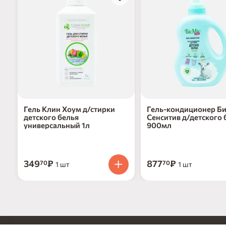
Гель Клин Хоум д/стирки
Гель-кондиционер Б
детского белья
Сенситив д/детского 
универсальный 1л
900мл
349
₽
877
₽
70
70
1 шт
1 шт