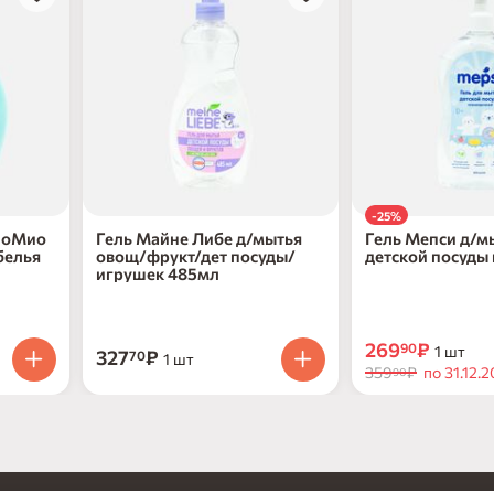
-25%
иоМио
Гель Майне Либе д/мытья
Гель Мепси д/м
белья
овощ/фрукт/дет посуды/
детской посуды
игрушек 485мл
500мл
269
₽
90
1 шт
327
₽
70
1 шт
359
₽
по 31.12.
90