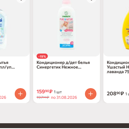
-19%
ытья
Кондиционер д/дет белья
Кондицион
 пл/уп
Синергетик Нежное
Ушастый Н
прикосновение 1л
лаванда 7
159
₽
90
1 шт
208
₽
90
1
2026
197
₽
по 31.08.2026
90