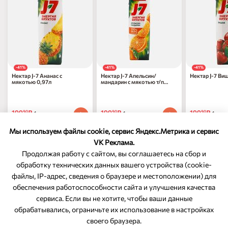
-41%
-41%
-41%
Нектар J-7 Ананас с
Нектар J-7 Апельсин/
Нектар J-7 Ви
мякотью 0,97л
мандарин с мякотью т/п
0,97л
199
₽
199
₽
199
₽
90
90
90
1 шт
1 шт
1 шт
337
₽
по 31.08.2026
337
₽
по 31.08.2026
337
₽
по 31.0
90
90
90
Мы используем файлы cookie, сервис Яндекс.Метрика и сервис
VK Реклама.
Продолжая работу с сайтом, вы соглашаетесь на сбор и
обработку технических данных вашего устройства (cookie-
файлы, IP-адрес, сведения о браузере и местоположении) для
ОБРАТНАЯ СВЯЗЬ
обеспечения работоспособности сайта и улучшения качества
сервиса. Если вы не хотите, чтобы ваши данные
8-800-350-46-10
обрабатывались, ограничьте их использование в настройках
Служба поддержки
своего браузера.