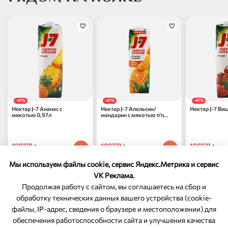
-41%
-41%
-41%
Нектар J-7 Ананас с
Нектар J-7 Апельсин/
Нектар J-7 Ви
мякотью 0,97л
мандарин с мякотью т/п
0,97л
199
₽
199
₽
199
₽
90
90
90
1 шт
1 шт
1 шт
337
₽
по 31.08.2026
337
₽
по 31.08.2026
337
₽
по 31.0
90
90
90
Мы используем файлы cookie, сервис Яндекс.Метрика и сервис
VK Реклама.
Продолжая работу с сайтом, вы соглашаетесь на сбор и
обработку технических данных вашего устройства (cookie-
файлы, IP-адрес, сведения о браузере и местоположении) для
ОБРАТНАЯ СВЯЗЬ
обеспечения работоспособности сайта и улучшения качества