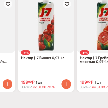
-41%
-41%
Нектар J-7 Вишня 0,97-1л
Нектар J-7 Грей
т/п
мякотью 0,97-1
199
₽
199
₽
90
90
1 шт
1 шт
337
₽
по 31.08.2026
337
₽
по 31.08.
90
90