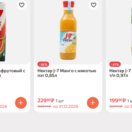
-34%
-41%
пфрутовый с
Нектар J-7 Манго с мякотью
Нектар J-7
л
пэт 0,85л
т/п 0,97л
229
₽
199
₽
90
90
1 шт
1 
2026
349
₽
по 31.12.2026
337
₽
по 3
90
90