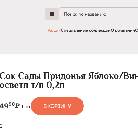
Акции
Специальные коллекции
О компании
О
Сок Сады Придонья Яблоко/Ви
осветл т/п 0,2л
90
49
₽
В КОРЗИНУ
1 шт
0