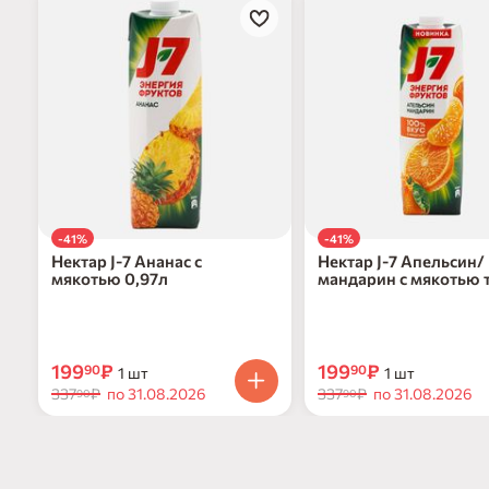
-41%
-41%
Нектар J-7 Ананас с
Нектар J-7 Апельсин/
мякотью 0,97л
мандарин с мякотью 
0,97л
199
₽
199
₽
90
90
1 шт
1 шт
337
₽
по 31.08.2026
337
₽
по 31.08.2026
90
90