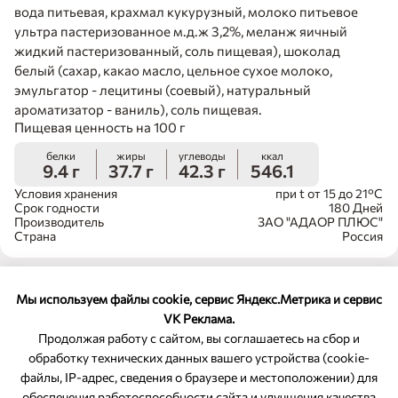
вода питьевая, крахмал кукурузный, молоко питьевое
ультра пастеризованное м.д.ж 3,2%, меланж яичный
жидкий пастеризованный, соль пищевая), шоколад
белый (сахар, какао масло, цельное сухое молоко,
эмульгатор - лецитины (соевый), натуральный
ароматизатор - ваниль), соль пищевая.
Пищевая ценность на 100 г
белки
жиры
углеводы
ккал
9.4 г
37.7 г
42.3 г
546.1
Условия хранения
при t от 15 до 21°С
Срок годности
180 Дней
Производитель
ЗАО "АДАОР ПЛЮС"
Страна
Россия
Мы используем файлы cookie, сервис Яндекс.Метрика и сервис
VK Реклама.
Продолжая работу с сайтом, вы соглашаетесь на сбор и
обработку технических данных вашего устройства (cookie-
файлы, IP-адрес, сведения о браузере и местоположении) для
ОБРАТНАЯ СВЯЗЬ
обеспечения работоспособности сайта и улучшения качества