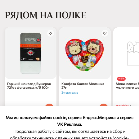
РЯДОМ НА ПОЛКЕ
-42%
Горький шоколад Бушерон
Конфета Хаитаи Милашка
Мини-плитки 
72% с фундуком ж/б 100г
27г
молочного шо
пак 150г
Эксклюзив
979
₽
90
1 шт
507
₽
208
₽
90
90
1 шт
1 шт
1 699
₽
по 31.1
90
Мы используем файлы cookie, сервис Яндекс.Метрика и сервис
VK Реклама.
Продолжая работу с сайтом, вы соглашаетесь на сбор и
обработку технических данных вашего устройства (cookie-