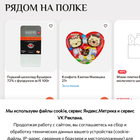
РЯДОМ НА ПОЛКЕ
-42%
Горький шоколад Бушерон
Конфета Хаитаи Милашка
Мини-плитки 
72% с фундуком ж/б 100г
27г
молочного шо
пак 150г
Эксклюзив
979
₽
90
1 шт
507
₽
208
₽
90
90
1 шт
1 шт
1 699
₽
по 31.1
90
Мы используем файлы cookie, сервис Яндекс.Метрика и сервис
VK Реклама.
Продолжая работу с сайтом, вы соглашаетесь на сбор и
обработку технических данных вашего устройства (cookie-
файлы, IP-адрес, сведения о браузере и местоположении) для