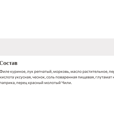
может легко заменить полноценный прием пищи.
Состав
Филе куриное, лук репчатый, морковь, масло растительное, пе
кислота уксусная, чеснок, соль поваренная пищевая, глутамат 
паприка, перец красный молотый Чили.