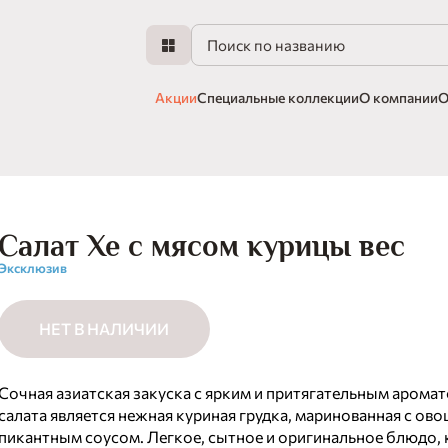
Акции
Специальные коллекции
О компании
О
Салат Хе с мясом курицы вес
Эксклюзив
НЕТ В НАЛИЧИИ
Сочная азиатская закуска с ярким и притягательным арома
салата является нежная куриная грудка, маринованная с ов
пикантным соусом. Легкое, сытное и оригинальное блюдо,