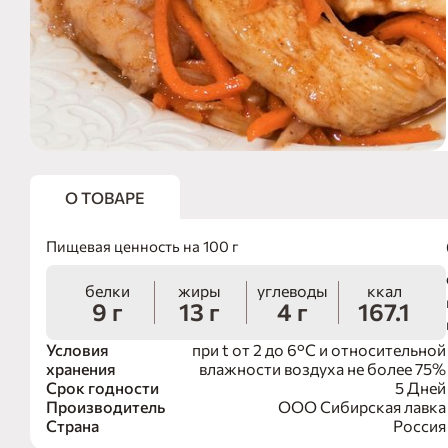
О ТОВАРЕ
Пищевая ценность на 100 г
белки
жиры
углеводы
ккал
9 г
13 г
4 г
167.1
Условия
при t от 2 до 6°С и относительной
хранения
влажности воздуха не более 75%
Срок годности
5 Дней
Производитель
ООО Сибирская лавка
Страна
Россия