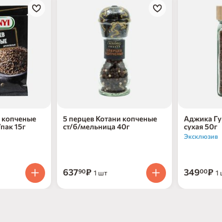
и копченые
5 перцев Котани копченые
Аджика Гу
пак 15г
ст/б/мельница 40г
сухая 50г
Эксклюзив
637
₽
349
₽
90
00
1 шт
1