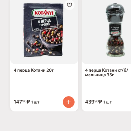
4 перца Котани 20г
4 перца Котани ст/б/
мельница 35г
147
₽
439
₽
90
90
1 шт
1 шт