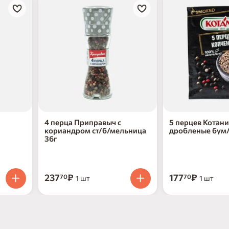
4 перца Приправыч с
5 перцев Котан
кориандром ст/б/мельница
дробленые бум/
36г
237
₽
177
₽
70
70
1 шт
1 шт