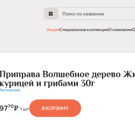
Акции
Специальные коллекции
О компании
О
Приправа Волшебное дерево Ж
курицей и грибами 30г
Эксклюзив
70
97
₽
В КОРЗИНУ
1 шт