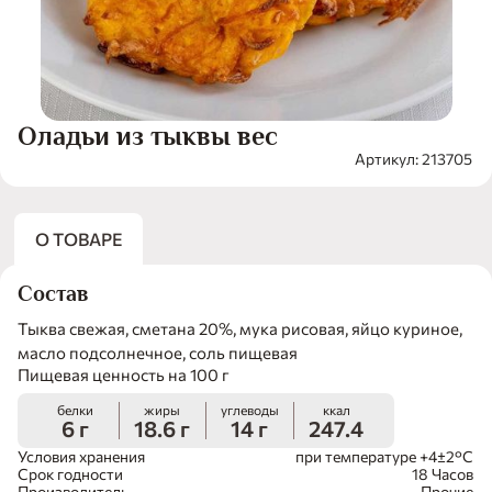
Оладьи из тыквы вес
Артикул: 213705
О ТОВАРЕ
Состав
Тыква свежая, сметана 20%, мука рисовая, яйцо куриное,
масло подсолнечное, соль пищевая
Пищевая ценность на 100 г
белки
жиры
углеводы
ккал
6 г
18.6 г
14 г
247.4
Условия хранения
при температуре +4±2°С
Срок годности
18 Часов
Производитель
Прочие