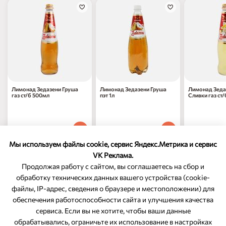
Лимонад Зедазени Груша
Лимонад Зедазени Груша
Лимонад Зеда
газ ст/б 500мл
пэт 1л
Сливки газ ст
187
₽
207
₽
187
₽
70
70
70
1 шт
1 шт
1 шт
Мы используем файлы cookie, сервис Яндекс.Метрика и сервис
VK Реклама.
Продолжая работу с сайтом, вы соглашаетесь на сбор и
обработку технических данных вашего устройства (cookie-
файлы, IP-адрес, сведения о браузере и местоположении) для
ОБРАТНАЯ СВЯЗЬ
обеспечения работоспособности сайта и улучшения качества
сервиса. Если вы не хотите, чтобы ваши данные
8-800-350-46-10
обрабатывались, ограничьте их использование в настройках