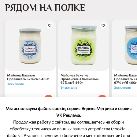
РЯДОМ НА ПОЛКЕ
Майонез Бахетле
Майонез Бахетле
Майонез Бахе
Провансаль 67% ст/б 460г
Провансаль Оливковый
Провансаль С
67% ст/б 460г
67% ст/б 460г
Эксклюзив
Эксклюзив
Эксклюзив
227
₽
237
₽
237
₽
80
70
70
1 шт
1 шт
1 шт
Мы используем файлы cookie, сервис Яндекс.Метрика и сервис
VK Реклама.
Продолжая работу с сайтом, вы соглашаетесь на сбор и
обработку технических данных вашего устройства (cookie-
файлы, IP-адрес, сведения о браузере и местоположении) для