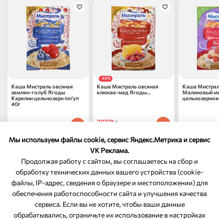
-33%
Каша Мистраль овсяная
Каша Мистраль овсяная
Каша Мистрал
землян-голуб Ягоды
клюква-мед Ягоды
Малиновый м
Карелии цельнозерн пл/уп
Карелии цельнозерн пл/уп
цельнозернова
40г
40г
39
₽
90
1 шт
49
₽
49
₽
70
70
1 шт
1 шт
59
₽
по 31.08.2026
90
Мы используем файлы cookie, сервис Яндекс.Метрика и сервис
VK Реклама.
Продолжая работу с сайтом, вы соглашаетесь на сбор и
обработку технических данных вашего устройства (cookie-
файлы, IP-адрес, сведения о браузере и местоположении) для
ОБРАТНАЯ СВЯЗЬ
обеспечения работоспособности сайта и улучшения качества
сервиса. Если вы не хотите, чтобы ваши данные
8-800-350-46-10
обрабатывались, ограничьте их использование в настройках