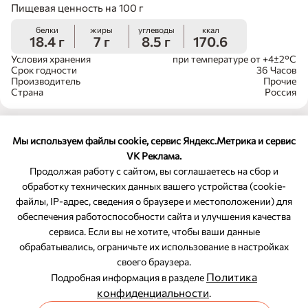
Пищевая ценность на 100 г
белки
жиры
углеводы
ккал
18.4 г
7 г
8.5 г
170.6
Условия хранения
при температуре от +4±2°С
Срок годности
36 Часов
Производитель
Прочие
Страна
Россия
Мы используем файлы cookie, сервис Яндекс.Метрика и сервис
VK Реклама.
Продолжая работу с сайтом, вы соглашаетесь на сбор и
обработку технических данных вашего устройства (cookie-
файлы, IP-адрес, сведения о браузере и местоположении) для
ОБРАТНАЯ СВЯЗЬ
обеспечения работоспособности сайта и улучшения качества
сервиса. Если вы не хотите, чтобы ваши данные
8-800-350-46-10
обрабатывались, ограничьте их использование в настройках
Служба поддержки
своего браузера.
Политика
Подробная информация в разделе
конфиденциальности
.