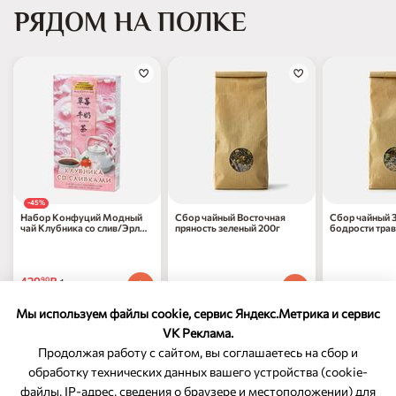
РЯДОМ НА ПОЛКЕ
-45%
Набор Конфуций Модный
Сбор чайный Восточная
Сбор чайный 
чай Клубника со слив/Эрл
пряность зеленый 200г
бодрости тра
Грей к/к 100г
429
₽
90
1 шт
749
₽
669
₽
00
00
1 шт
1 шт
777
₽
по 31.12.2026
70
Мы используем файлы cookie, сервис Яндекс.Метрика и сервис
VK Реклама.
Продолжая работу с сайтом, вы соглашаетесь на сбор и
обработку технических данных вашего устройства (cookie-
файлы, IP-адрес, сведения о браузере и местоположении) для