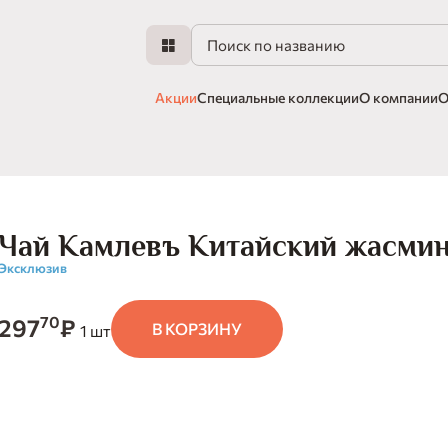
Акции
Специальные коллекции
О компании
О
Чай Камлевъ Китайский жасмин
Эксклюзив
70
297
₽
В КОРЗИНУ
1 шт