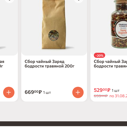
-20%
ая
Сбор чайный Заряд
Сбор чайный За
0г
бодрости травяной 200г
бодрости травян
100г
529
₽
00
1 шт
669
₽
00
1 шт
659
₽
по 31.08.
00