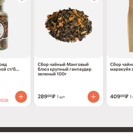
ряд
Сбор чайный Манговый
Сбор чайн
ой ст/б
блюз крупный ганпаудер
маракуйя 
зеленый 100г
289
₽
409
₽
00
00
1 шт
1
2026