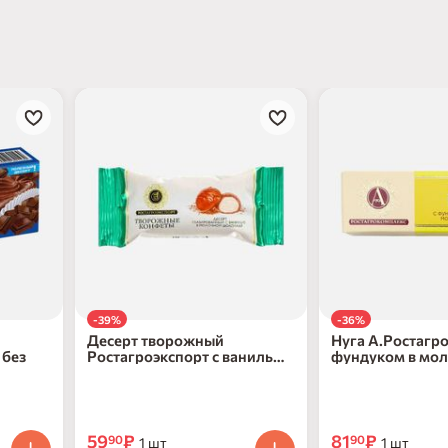
-39%
-36%
Десерт творожный
Нуга А.Ростагр
 без
Ростагроэкспорт с ванилью
фундуком в мо
в молочном шоколаде 40г
40г
59
₽
81
₽
90
90
1 шт
1 шт