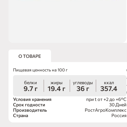
О ТОВАРЕ
Пищевая ценность на 100 г
белки
жиры
углеводы
ккал
9.7 г
19.4 г
36 г
357.4
Условия хранения
при t от +2 до +6°С
Срок годности
30 Дней
Производитель
РостАгроКомплекс
Страна
Россия