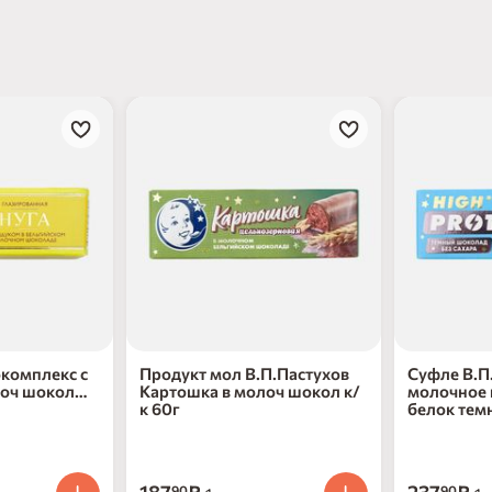
окомплекс с
Продукт мол В.П.Пастухов
Суфле В.П
лоч шокол
Картошка в молоч шокол к/
молочное 
к 60г
белок темн
90
90