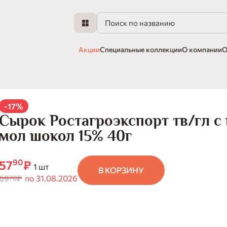
Акции
Специальные коллекции
О компании
О
-17%
Сырок Ростагроэкспорт тв/гл с
мол шокол 15% 40г
90
57
₽
1 шт
В КОРЗИНУ
69
₽
по 31.08.2026
70