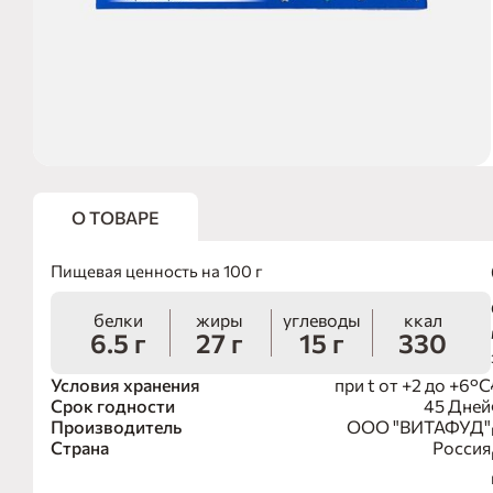
О ТОВАРЕ
Пищевая ценность на 100 г
белки
жиры
углеводы
ккал
6.5 г
27 г
15 г
330
Условия хранения
при t от +2 до +6°С
Срок годности
45 Дней
Производитель
ООО "ВИТАФУД"
Страна
Россия