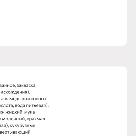
анное, закваска,
исхождения),
ры: камедь рожкового
слота, вода питьевая),
нж жидкий, мука
ок молочный, крахмал
ая), кукурузные
освертывающий