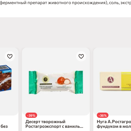
ферментный препарат животного происхождения), соль, экстр
-39%
-36%
Десерт творожный
Нуга А.Ростагр
 без
Ростагроэкспорт с ванилью
фундуком в мо
в молочном шоколаде 40г
40г