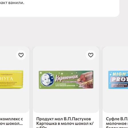
акт ванили.
окомплекс с
Продукт мол В.П.Пастухов
Суфле В.П
лоч шокол
Картошка в молоч шокол к/
молочное 
к 60г
белок темн