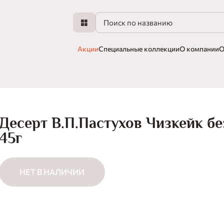
Акции
Специальные коллекции
О компании
О
Десерт В.П.Пастухов Чизкейк бе
45г
НЕТ В НАЛИЧИИ