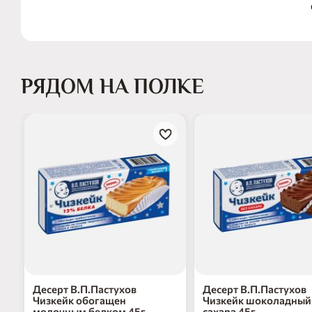
РЯДОМ НА ПОЛКЕ
Десерт В.П.Пастухов
Десерт В.П.Пастухов
Чизкейк обогащен
Чизкейк шоколадный
молочным белком 45г
сахара 45г