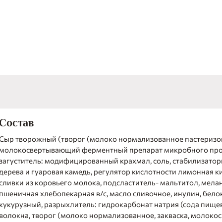
Состав
Сыр творожный (творог (молоко нормализованное пастеризов
молокосвертывающий ферментный препарат микробного про
загуститель: модифицированный крахмал, соль, стабилизато
дерева и гуаровая камедь, регулятор кислотности лимонная ки
сливки из коровьего молока, подсластитель- мальтитол, мела
пшеничная хлебопекарная в/с, масло сливочное, инулин, бел
кукурузный, разрыхлитель: гидрокарбонат натрия (сода пищев
волокна, творог (молоко нормализованное, закваска, молок