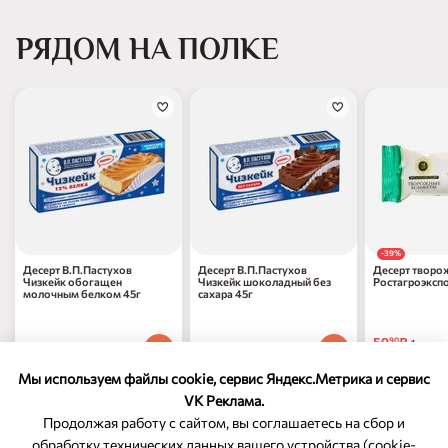
РЯДОМ НА ПОЛКЕ
-39%
Десерт В.П.Пастухов
Десерт В.П.Пастухов
Десерт творо
Чизкейк обогащен
Чизкейк шоколадный без
Ростагроэкспо
молочным белком 45г
сахара 45г
в молочном ш
59
₽
90
1 шт
228
₽
228
₽
70
70
1 шт
1 шт
97
₽
по 31.08.
70
Мы используем файлы cookie, сервис Яндекс.Метрика и сервис
VK Реклама.
Продолжая работу с сайтом, вы соглашаетесь на сбор и
обработку технических данных вашего устройства (cookie-