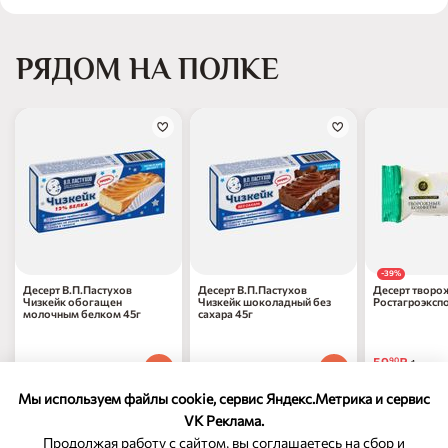
РЯДОМ НА ПОЛКЕ
-39%
Десерт В.П.Пастухов
Десерт В.П.Пастухов
Десерт творо
Чизкейк обогащен
Чизкейк шоколадный без
Ростагроэкспо
молочным белком 45г
сахара 45г
в молочном ш
59
₽
90
1 шт
228
₽
228
₽
70
70
1 шт
1 шт
97
₽
по 31.08.
70
Мы используем файлы cookie, сервис Яндекс.Метрика и сервис
VK Реклама.
Продолжая работу с сайтом, вы соглашаетесь на сбор и