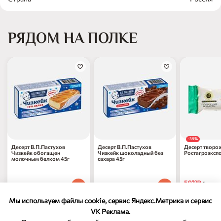
РЯДОМ НА ПОЛКЕ
-39%
Десерт В.П.Пастухов
Десерт В.П.Пастухов
Десерт творо
Чизкейк обогащен
Чизкейк шоколадный без
Ростагроэкспо
молочным белком 45г
сахара 45г
в молочном ш
59
₽
90
1 шт
228
₽
228
₽
70
70
1 шт
1 шт
97
₽
по 31.08.
70
Мы используем файлы cookie, сервис Яндекс.Метрика и сервис
VK Реклама.