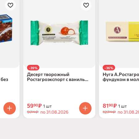
-39%
-36%
Десерт творожный
Нуга А.Ростагр
 без
Ростагроэкспорт с ванилью
фундуком в мо
в молочном шоколаде 40г
40г
59
₽
81
₽
90
90
1 шт
1 шт
97
₽
по 31.08.2026
127
₽
по 31.08.2
70
70