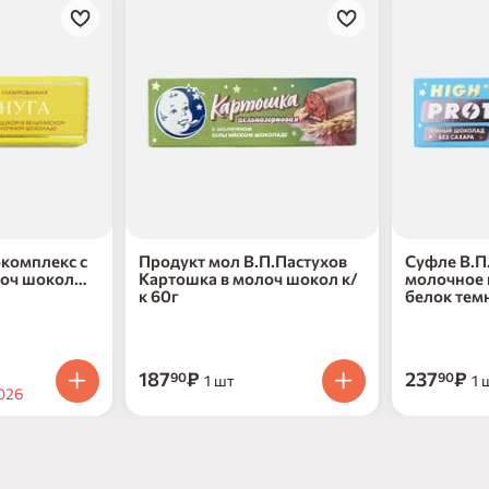
окомплекс с
Продукт мол В.П.Пастухов
Суфле В.П
лоч шокол
Картошка в молоч шокол к/
молочное 
к 60г
белок темн
187
₽
237
₽
90
90
1 шт
1 
026