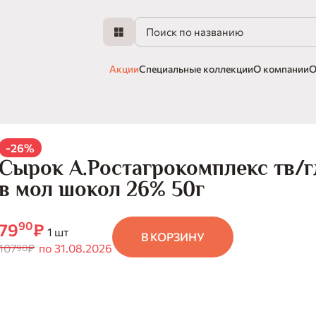
Акции
Специальные коллекции
О компании
О
-26%
Сырок А.Ростагрокомплекс тв/
в мол шокол 26% 50г
90
79
₽
1 шт
В КОРЗИНУ
107
₽
по 31.08.2026
90