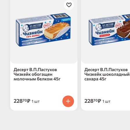
Десерт В.П.Пастухов
Десерт В.П.Пастухов
Чизкейк обогащен
Чизкейк шоколадный
молочным белком 45г
сахара 45г
228
₽
228
₽
70
70
1 шт
1 шт