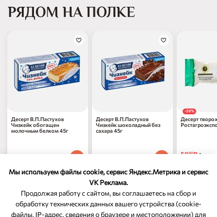
РЯДОМ НА ПОЛКЕ
-39%
Десерт В.П.Пастухов
Десерт В.П.Пастухов
Десерт творо
Чизкейк обогащен
Чизкейк шоколадный без
Ростагроэкспо
молочным белком 45г
сахара 45г
в молочном ш
59
₽
90
1 шт
228
₽
228
₽
70
70
1 шт
1 шт
97
₽
по 31.08.
70
Мы используем файлы cookie, сервис Яндекс.Метрика и сервис
VK Реклама.
Продолжая работу с сайтом, вы соглашаетесь на сбор и
обработку технических данных вашего устройства (cookie-
файлы, IP-адрес, сведения о браузере и местоположении) для