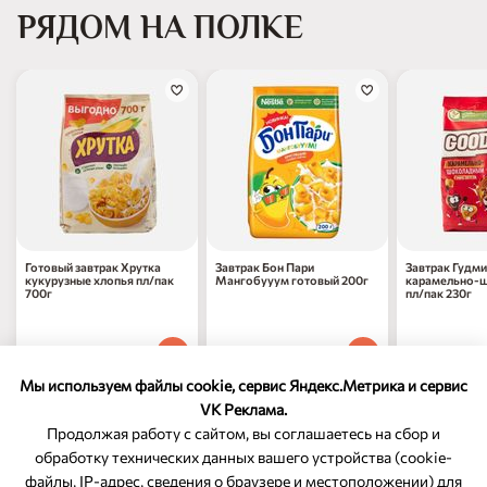
РЯДОМ НА ПОЛКЕ
Готовый завтрак Хрутка
Завтрак Бон Пари
Завтрак Гудми
кукурузные хлопья пл/пак
Мангобууум готовый 200г
карамельно-
700г
пл/пак 230г
477
₽
327
₽
228
₽
70
70
90
1 шт
1 шт
1 шт
Мы используем файлы cookie, сервис Яндекс.Метрика и сервис
VK Реклама.
Продолжая работу с сайтом, вы соглашаетесь на сбор и
обработку технических данных вашего устройства (cookie-
файлы, IP-адрес, сведения о браузере и местоположении) для