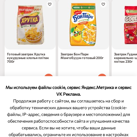
Готовый завтрак Хрутка
Завтрак Бон Пари
Завтрак Гудми
кукурузные хлопья пл/пак
Мангобууум готовый 200г
карамельно-
700г
пл/пак 230г
477
₽
327
₽
228
₽
70
70
90
1 шт
1 шт
1 шт
Мы используем файлы cookie, сервис Яндекс.Метрика и сервис
VK Реклама.
Продолжая работу с сайтом, вы соглашаетесь на сбор и
обработку технических данных вашего устройства (cookie-
файлы, IP-адрес, сведения о браузере и местоположении) для
ОБРАТНАЯ СВЯЗЬ
обеспечения работоспособности сайта и улучшения качества
сервиса. Если вы не хотите, чтобы ваши данные
8-800-350-46-10
обрабатывались, ограничьте их использование в настройках