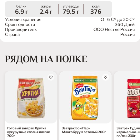
белки
жиры
углеводы
ккал
6.9 г
2.4 г
79.5 г
376
Условия хранения
От 6 C° до 20 C°
Срок годности
360 Дней
Производитель
ООО Нестле Россия
Страна
Россия
РЯДОМ НА ПОЛКЕ
Готовый завтрак Хрутка
Завтрак Бон Пари
Завтрак Гудми
кукурузные хлопья пл/пак
Мангобууум готовый 200г
карамельно-
700г
пл/пак 230г