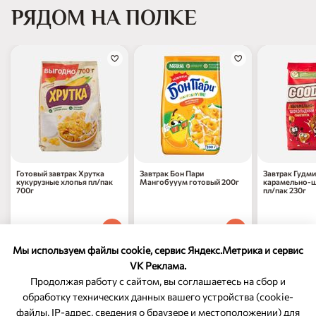
РЯДОМ НА ПОЛКЕ
Готовый завтрак Хрутка
Завтрак Бон Пари
Завтрак Гудми
кукурузные хлопья пл/пак
Мангобууум готовый 200г
карамельно-
700г
пл/пак 230г
477
₽
327
₽
228
₽
70
70
90
1 шт
1 шт
1 шт
Мы используем файлы cookie, сервис Яндекс.Метрика и сервис
VK Реклама.
Продолжая работу с сайтом, вы соглашаетесь на сбор и
обработку технических данных вашего устройства (cookie-
файлы, IP-адрес, сведения о браузере и местоположении) для