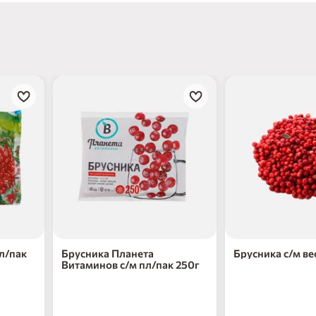
л/пак
Брусника Планета
Брусника с/м ве
Витаминов с/м пл/пак 250г