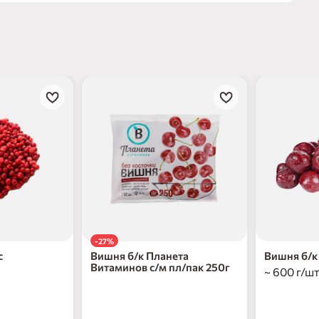
-27%
с
Вишня б/к Планета
Вишня б/к 
Витаминов с/м пл/пак 250г
~ 600 г/ш