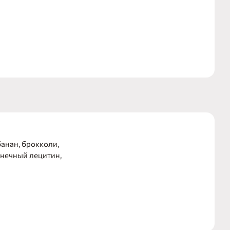
банан, брокколи,
лнечный лецитин,