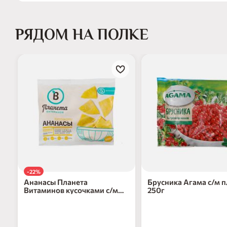
РЯДОМ НА ПОЛКЕ
-22%
Ананасы Планета
Брусника Агама с/м п
Витаминов кусочками с/м
250г
300г