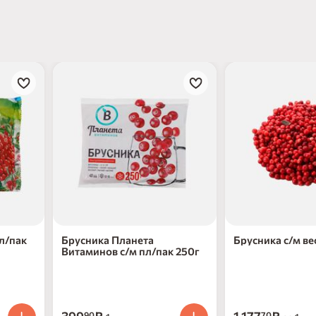
л/пак
Брусника Планета
Брусника с/м ве
Витаминов с/м пл/пак 250г
90
70