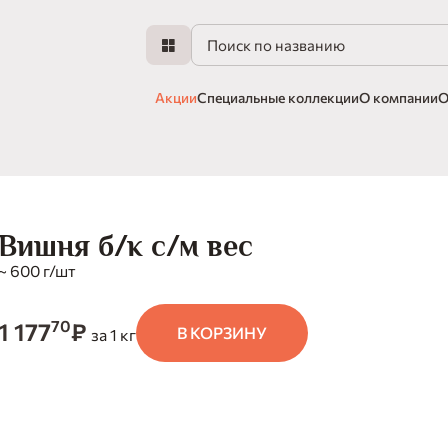
Акции
Специальные коллекции
О компании
О
Вишня б/к с/м вес
~ 600 г/шт
70
1 177
₽
В КОРЗИНУ
за 1 кг