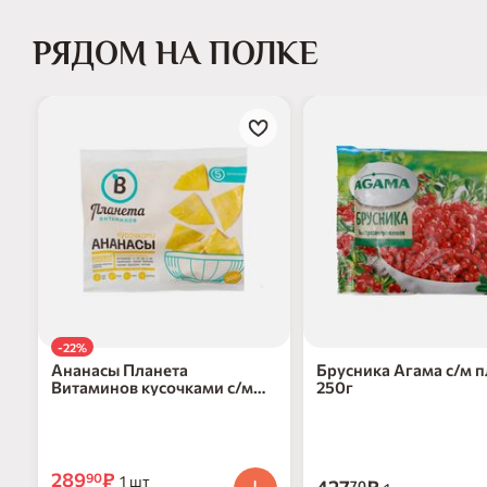
РЯДОМ НА ПОЛКЕ
-22%
Ананасы Планета
Брусника Агама с/м п
Витаминов кусочками с/м
250г
300г
289
₽
90
1 шт
70