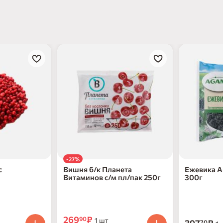
-27%
с
Вишня б/к Планета
Ежевика А
Витаминов с/м пл/пак 250г
300г
269
₽
90
1 шт
70