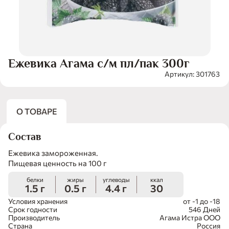
Ежевика Агама с/м пл/пак 300г
Артикул: 301763
О ТОВАРЕ
Состав
Ежевика замороженная.
Пищевая ценность на 100 г
белки
жиры
углеводы
ккал
1.5 г
0.5 г
4.4 г
30
Условия хранения
от -1 до -18
Срок годности
546 Дней
Производитель
Агама Истра ООО
Страна
Россия