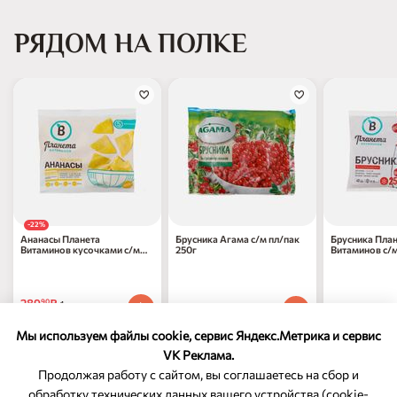
РЯДОМ НА ПОЛКЕ
-22%
Ананасы Планета
Брусника Агама с/м пл/пак
Брусника Пла
Витаминов кусочками с/м
250г
Витаминов с/м
300г
289
₽
90
1 шт
427
₽
399
₽
70
90
1 шт
1 шт
369
₽
по 31.08.2026
70
Мы используем файлы cookie, сервис Яндекс.Метрика и сервис
VK Реклама.
Продолжая работу с сайтом, вы соглашаетесь на сбор и
обработку технических данных вашего устройства (cookie-