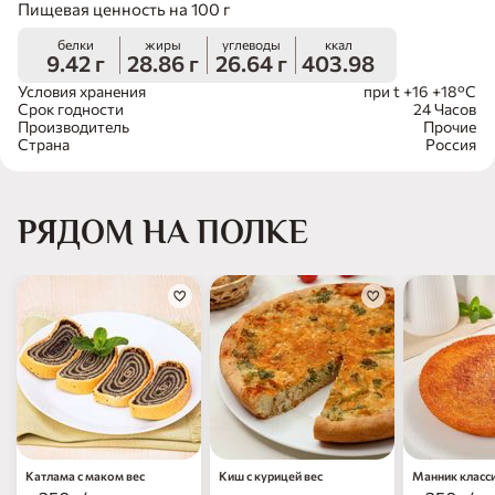
Пищевая ценность на 100 г
белки
жиры
углеводы
ккал
9.42 г
28.86 г
26.64 г
403.98
Условия хранения
при t +16 +18°C
Срок годности
24 Часов
Производитель
Прочие
Страна
Россия
РЯДОМ НА ПОЛКЕ
Катлама с маком вес
Киш с курицей вес
Манник класси