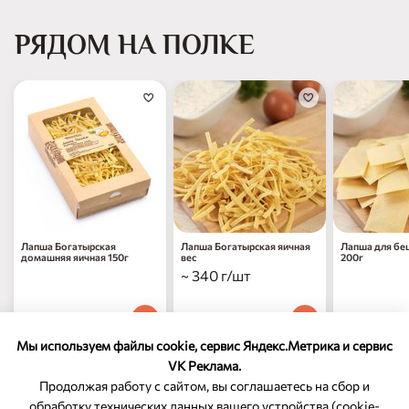
РЯДОМ НА ПОЛКЕ
Лапша Богатырская
Лапша Богатырская яичная
Лапша для бе
домашняя яичная 150г
вес
200г
~ 340 г/шт
219
₽
1 049
₽
169
₽
00
00
00
1 шт
за 1 кг
1 шт
Мы используем файлы cookie, сервис Яндекс.Метрика и сервис
VK Реклама.
Продолжая работу с сайтом, вы соглашаетесь на сбор и
обработку технических данных вашего устройства (cookie-