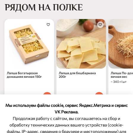
РЯДОМ НА ПОЛКЕ
Лапша Богатырская
Лапша для бешбармака
Лапша По-до
домашняя яичная 150г
200г
яичная вес
~ 340 г/шт
219
₽
169
₽
649
₽
00
00
00
1 шт
1 шт
за 1 кг
Мы используем файлы cookie, сервис Яндекс.Метрика и сервис
VK Реклама.
Продолжая работу с сайтом, вы соглашаетесь на сбор и
обработку технических данных вашего устройства (cookie-
файлы, IP-адрес, сведения о браузере и местоположении) для