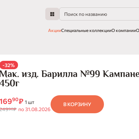
Акции
Специальные коллекции
О компании
О
-32%
Мак. изд. Барилла №99 Кампане
450г
90
169
₽
1 шт
В КОРЗИНУ
249
₽
по 31.08.2026
90