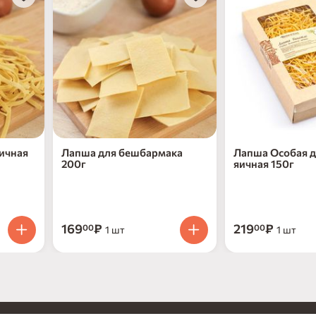
ичная
Лапша для бешбармака
Лапша Особая 
200г
яичная 150г
169
₽
219
₽
00
00
1 шт
1 шт