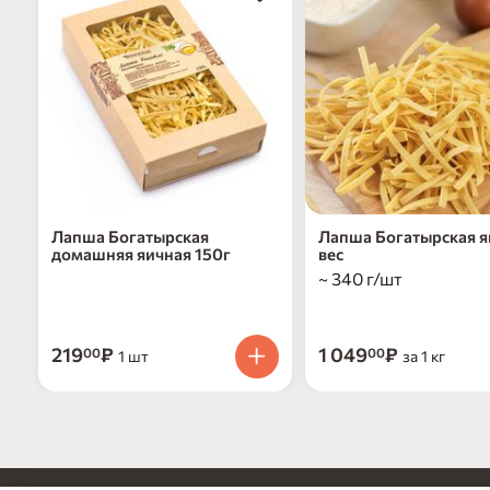
Лапша Богатырская
Лапша Богатырская я
домашняя яичная 150г
вес
~ 340 г/шт
219
₽
1 049
₽
00
00
1 шт
за 1 кг