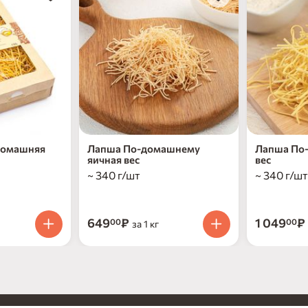
домашняя
Лапша По-домашнему
Лапша По-
яичная вес
вес
~ 340 г/шт
~ 340 г/шт
649
₽
1 049
₽
00
00
за 1 кг