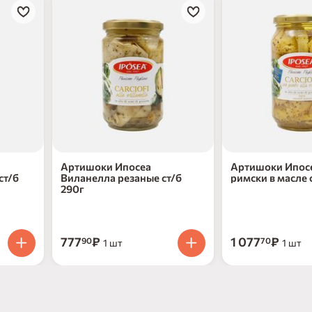
Артишоки Ипосеа
Артишоки Ипос
ст/б
Виланелла резаные ст/б
римски в масле 
290г
777
₽
1 077
₽
90
70
1 шт
1 шт