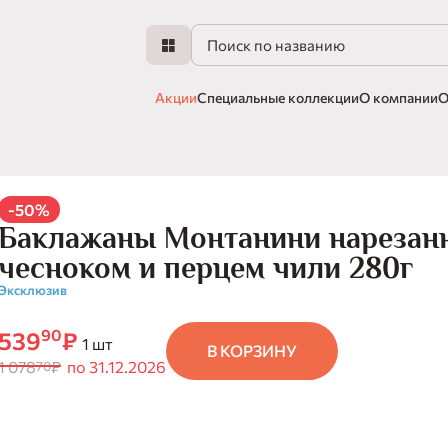
Акции
Специальные коллекции
О компании
О
-50%
Баклажаны Монтанини нарезан
чесноком и перцем чили 280г
Эксклюзив
90
539
₽
1 шт
В КОРЗИНУ
1 078
₽
по 31.12.2026
70