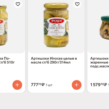
еа По-
Артишоки Ипосеа целые в
Артишоки 
ст/б 510г
масле ст/б 290г/314мл
жаренные 
подс.масл
777
₽
1 579
₽
70
70
1 шт