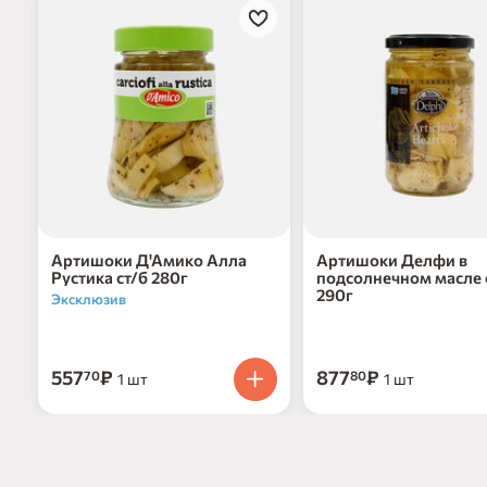
Артишоки Д'Амико Алла
Артишоки Делфи в
Рустика ст/б 280г
подсолнечном масле 
290г
Эксклюзив
557
₽
877
₽
70
80
1 шт
1 шт