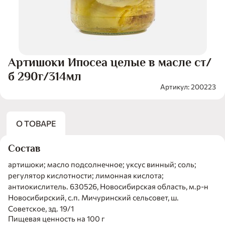
Артишоки Ипосеа целые в масле ст/
б 290г/314мл
Артикул: 200223
О ТОВАРЕ
Состав
артишоки; масло подсолнечное; уксус винный; соль;
регулятор кислотности; лимонная кислота;
антиокислитель. 630526, Новосибирская область, м.р-н
Новосибирский, с.п. Мичуринский сельсовет, ш.
Советское, зд. 19/1
Пищевая ценность на 100 г