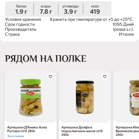
белки
жиры
углеводы
ккал
1.9 г
7.8 г
3.9 г
419
Условия хранения
Хранить при температуре от +5 до +25°C.
Срок годности
1095 Дней
Производитель
Iposea s.r.l.
Страна
Италия
РЯДОМ НА ПОЛКЕ
Артишоки Д'Амико Алла
Артишоки Делфи в
Артишоки Ипо
Рустика ст/б 280г
подсолнечном масле ст/б
Виланелла рез
290г
290г
Эксклюзив